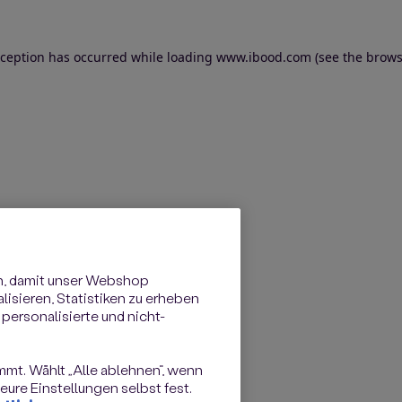
exception has occurred
while loading
www.ibood.com
(see the brows
n, damit unser Webshop
isieren, Statistiken zu erheben
personalisierte und nicht-
immt. Wählt „Alle ablehnen“, wenn
ure Einstellungen selbst fest.