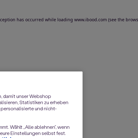
exception has occurred
while loading
www.ibood.com
(see the brows
n, damit unser Webshop
isieren, Statistiken zu erheben
personalisierte und nicht-
immt. Wählt „Alle ablehnen“, wenn
ure Einstellungen selbst fest.