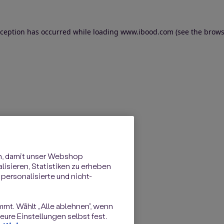
exception has occurred
while loading
www.ibood.com
(see the brows
n, damit unser Webshop
isieren, Statistiken zu erheben
personalisierte und nicht-
immt. Wählt „Alle ablehnen“, wenn
ure Einstellungen selbst fest.