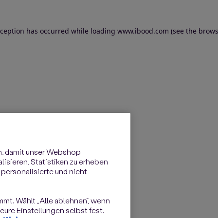
exception has occurred
while loading
www.ibood.com
(see the brows
n, damit unser Webshop
isieren, Statistiken zu erheben
personalisierte und nicht-
immt. Wählt „Alle ablehnen“, wenn
ure Einstellungen selbst fest.