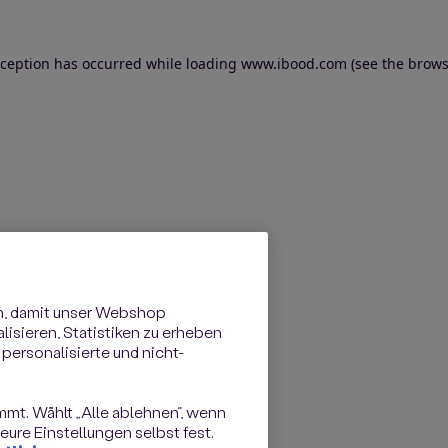
exception has occurred
while loading
www.ibood.com
(see the brows
n, damit unser Webshop
isieren, Statistiken zu erheben
personalisierte und nicht-
immt. Wählt „Alle ablehnen“, wenn
ure Einstellungen selbst fest.