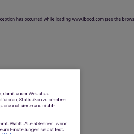
exception has occurred
while loading
www.ibood.com
(see the brows
n, damit unser Webshop
isieren, Statistiken zu erheben
personalisierte und nicht-
immt. Wählt „Alle ablehnen“, wenn
ure Einstellungen selbst fest.