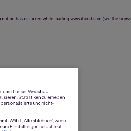
exception has occurred
while loading
www.ibood.com
(see the brows
n, damit unser Webshop
isieren, Statistiken zu erheben
personalisierte und nicht-
immt. Wählt „Alle ablehnen“, wenn
ure Einstellungen selbst fest.