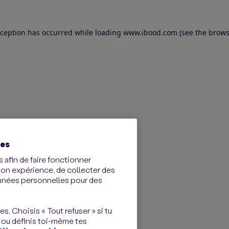
exception has occurred
while loading
www.ibood.com
(see the brows
ies
 afin de faire fonctionner
ton expérience, de collecter des
onnées personnelles pour des
s. Choisis « Tout refuser » si tu
 ou définis toi-même tes