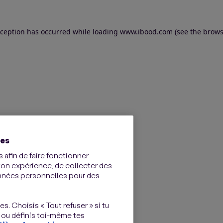
exception has occurred
while loading
www.ibood.com
(see the brows
ies
 afin de faire fonctionner
ton expérience, de collecter des
onnées personnelles pour des
s. Choisis « Tout refuser » si tu
 ou définis toi-même tes