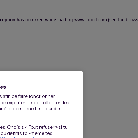
exception has occurred
while loading
www.ibood.com
(see the brows
ies
 afin de faire fonctionner
ton expérience, de collecter des
onnées personnelles pour des
s. Choisis « Tout refuser » si tu
 ou définis toi-même tes