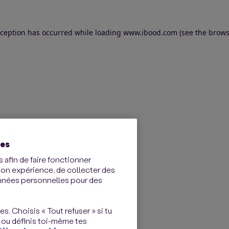
exception has occurred
while loading
www.ibood.com
(see the brows
ies
 afin de faire fonctionner
ton expérience, de collecter des
onnées personnelles pour des
s. Choisis « Tout refuser » si tu
 ou définis toi-même tes