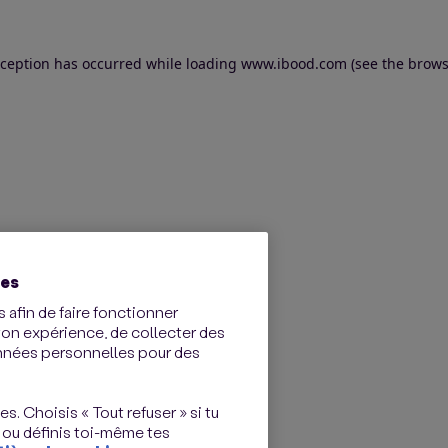
exception has occurred
while loading
www.ibood.com
(see the brows
ies
 afin de faire fonctionner
ton expérience, de collecter des
onnées personnelles pour des
s. Choisis « Tout refuser » si tu
 ou définis toi-même tes