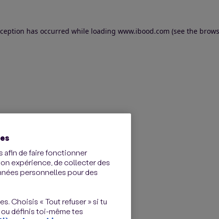
exception has occurred
while loading
www.ibood.com
(see the brows
ies
 afin de faire fonctionner
ton expérience, de collecter des
onnées personnelles pour des
s. Choisis « Tout refuser » si tu
 ou définis toi-même tes