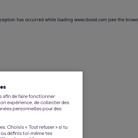
exception has occurred
while loading
www.ibood.com
(see the brows
ies
 afin de faire fonctionner
ton expérience, de collecter des
onnées personnelles pour des
s. Choisis « Tout refuser » si tu
 ou définis toi-même tes