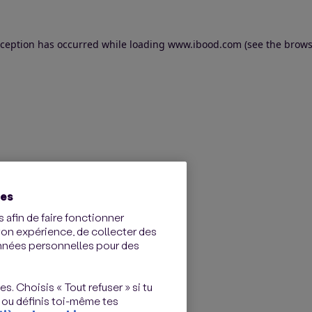
exception has occurred
while loading
www.ibood.com
(see the brows
ies
 afin de faire fonctionner
ton expérience, de collecter des
onnées personnelles pour des
s. Choisis « Tout refuser » si tu
 ou définis toi-même tes