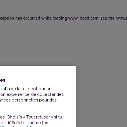
exception has occurred
while loading
www.ibood.com
(see the brows
ies
 afin de faire fonctionner
ton expérience, de collecter des
onnées personnelles pour des
s. Choisis « Tout refuser » si tu
 ou définis toi-même tes