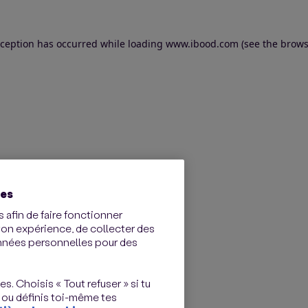
exception has occurred
while loading
www.ibood.com
(see the brows
ies
 afin de faire fonctionner
ton expérience, de collecter des
onnées personnelles pour des
s. Choisis « Tout refuser » si tu
 ou définis toi-même tes