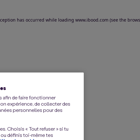
exception has occurred
while loading
www.ibood.com
(see the brows
ies
 afin de faire fonctionner
ton expérience, de collecter des
onnées personnelles pour des
s. Choisis « Tout refuser » si tu
 ou définis toi-même tes