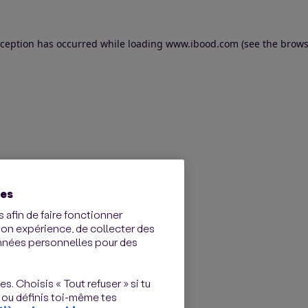
exception has occurred
while loading
www.ibood.com
(see the brows
ies
 afin de faire fonctionner
ton expérience, de collecter des
onnées personnelles pour des
s. Choisis « Tout refuser » si tu
 ou définis toi-même tes