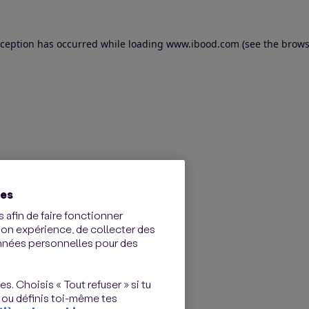
exception has occurred
while loading
www.ibood.com
(see the brows
ies
 afin de faire fonctionner
ton expérience, de collecter des
onnées personnelles pour des
s. Choisis « Tout refuser » si tu
 ou définis toi-même tes