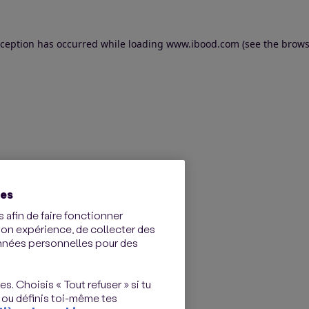
exception has occurred
while loading
www.ibood.com
(see the brows
ies
 afin de faire fonctionner
ton expérience, de collecter des
onnées personnelles pour des
s. Choisis « Tout refuser » si tu
 ou définis toi-même tes