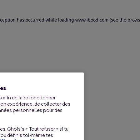
exception has occurred
while loading
www.ibood.com
(see the brows
ies
 afin de faire fonctionner
ton expérience, de collecter des
onnées personnelles pour des
s. Choisis « Tout refuser » si tu
 ou définis toi-même tes