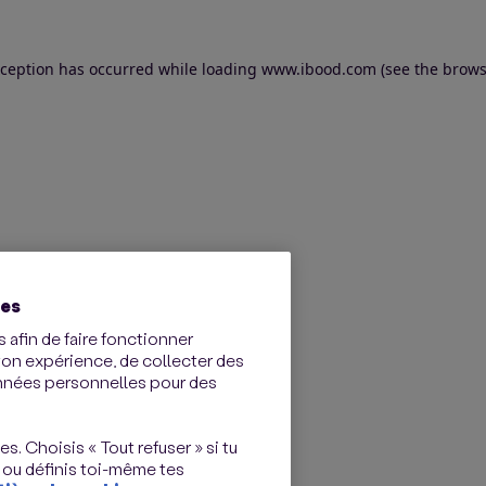
exception has occurred
while loading
www.ibood.com
(see the brows
ies
 afin de faire fonctionner
ton expérience, de collecter des
onnées personnelles pour des
s. Choisis « Tout refuser » si tu
 ou définis toi-même tes