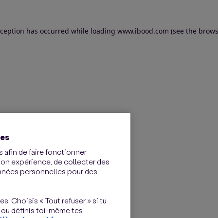
exception has occurred
while loading
www.ibood.com
(see the brows
ies
 afin de faire fonctionner
ton expérience, de collecter des
onnées personnelles pour des
s. Choisis « Tout refuser » si tu
 ou définis toi-même tes