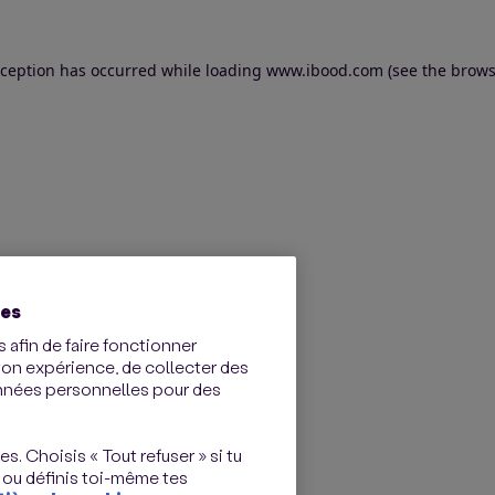
exception has occurred
while loading
www.ibood.com
(see the brows
ies
 afin de faire fonctionner
ton expérience, de collecter des
onnées personnelles pour des
s. Choisis « Tout refuser » si tu
 ou définis toi-même tes