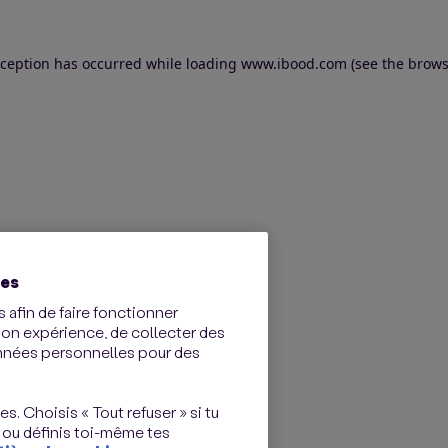
exception has occurred
while loading
www.ibood.com
(see the brows
ies
 afin de faire fonctionner
ton expérience, de collecter des
onnées personnelles pour des
s. Choisis « Tout refuser » si tu
 ou définis toi-même tes