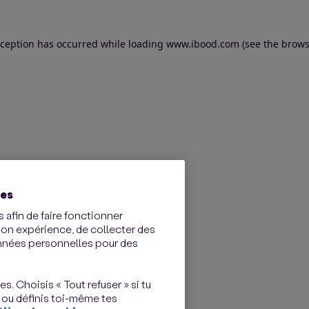
exception has occurred
while loading
www.ibood.com
(see the brows
ies
 afin de faire fonctionner
ton expérience, de collecter des
onnées personnelles pour des
s. Choisis « Tout refuser » si tu
 ou définis toi-même tes