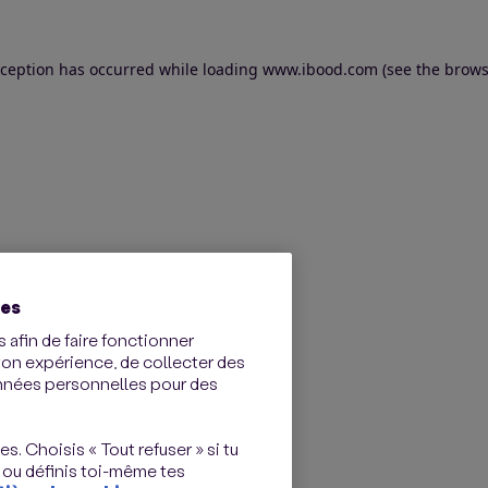
exception has occurred
while loading
www.ibood.com
(see the brows
ies
 afin de faire fonctionner
ton expérience, de collecter des
onnées personnelles pour des
s. Choisis « Tout refuser » si tu
 ou définis toi-même tes