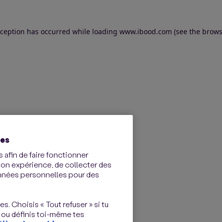
exception has occurred
while loading
www.ibood.com
(see the brows
ies
 afin de faire fonctionner
ton expérience, de collecter des
onnées personnelles pour des
s. Choisis « Tout refuser » si tu
 ou définis toi-même tes