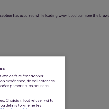
exception has occurred
while loading
www.ibood.com
(see the brows
ies
 afin de faire fonctionner
ton expérience, de collecter des
onnées personnelles pour des
s. Choisis « Tout refuser » si tu
 ou définis toi-même tes