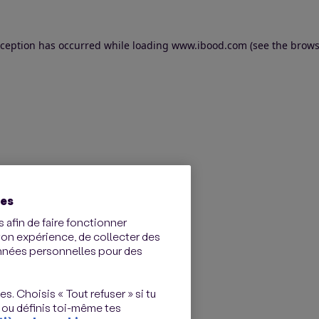
exception has occurred
while loading
www.ibood.com
(see the brows
ies
 afin de faire fonctionner
ton expérience, de collecter des
onnées personnelles pour des
s. Choisis « Tout refuser » si tu
 ou définis toi-même tes