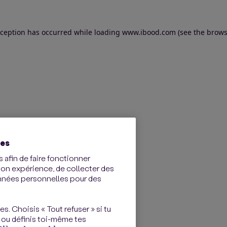
exception has occurred
while loading
www.ibood.com
(see the brows
ies
 afin de faire fonctionner
ton expérience, de collecter des
onnées personnelles pour des
s. Choisis « Tout refuser » si tu
 ou définis toi-même tes