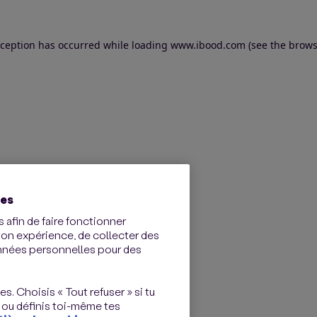
exception has occurred
while loading
www.ibood.com
(see the brows
ies
 afin de faire fonctionner
ton expérience, de collecter des
onnées personnelles pour des
s. Choisis « Tout refuser » si tu
 ou définis toi-même tes