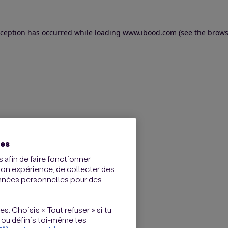
exception has occurred
while loading
www.ibood.com
(see the brows
ies
 afin de faire fonctionner
ton expérience, de collecter des
onnées personnelles pour des
s. Choisis « Tout refuser » si tu
 ou définis toi-même tes