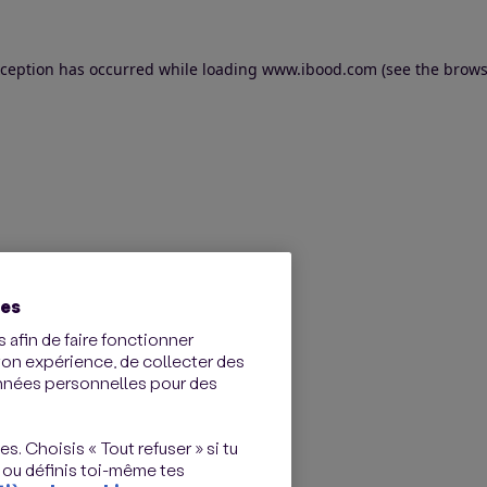
exception has occurred
while loading
www.ibood.com
(see the brows
ies
 afin de faire fonctionner
ton expérience, de collecter des
onnées personnelles pour des
s. Choisis « Tout refuser » si tu
 ou définis toi-même tes