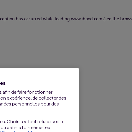
exception has occurred
while loading
www.ibood.com
(see the brows
ies
 afin de faire fonctionner
ton expérience, de collecter des
onnées personnelles pour des
s. Choisis « Tout refuser » si tu
 ou définis toi-même tes