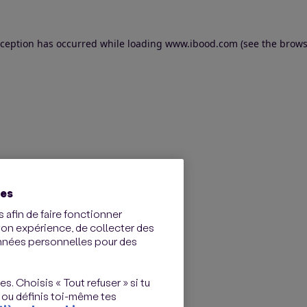
exception has occurred
while loading
www.ibood.com
(see the brows
ies
 afin de faire fonctionner
ton expérience, de collecter des
onnées personnelles pour des
s. Choisis « Tout refuser » si tu
 ou définis toi-même tes