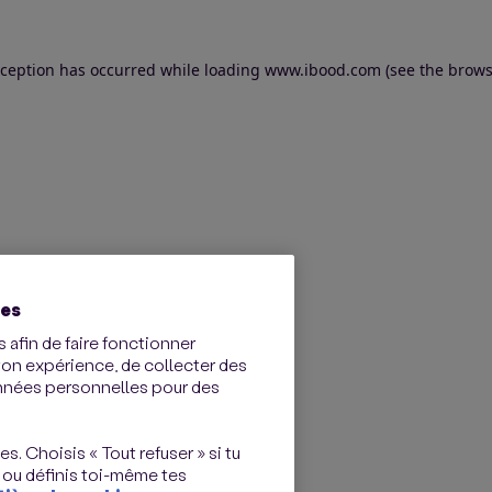
exception has occurred
while loading
www.ibood.com
(see the brows
ies
 afin de faire fonctionner
ton expérience, de collecter des
onnées personnelles pour des
s. Choisis « Tout refuser » si tu
 ou définis toi-même tes