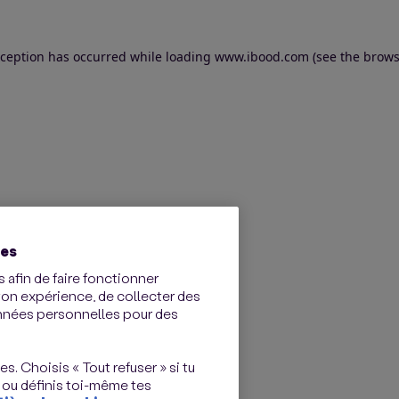
exception has occurred
while loading
www.ibood.com
(see the brows
ies
 afin de faire fonctionner
ton expérience, de collecter des
onnées personnelles pour des
s. Choisis « Tout refuser » si tu
 ou définis toi-même tes