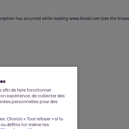
exception has occurred
while loading
www.ibood.com
(see the brows
ies
 afin de faire fonctionner
ton expérience, de collecter des
onnées personnelles pour des
s. Choisis « Tout refuser » si tu
 ou définis toi-même tes