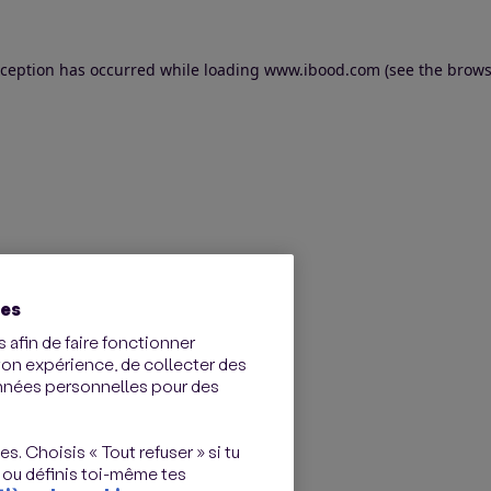
exception has occurred
while loading
www.ibood.com
(see the brows
ies
 afin de faire fonctionner
ton expérience, de collecter des
onnées personnelles pour des
s. Choisis « Tout refuser » si tu
 ou définis toi-même tes