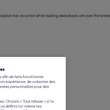
exception has occurred
while loading
www.ibood.com
(see the brows
ies
 afin de faire fonctionner
ton expérience, de collecter des
onnées personnelles pour des
s. Choisis « Tout refuser » si tu
 ou définis toi-même tes