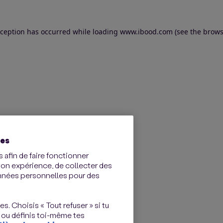
exception has occurred
while loading
www.ibood.com
(see the brows
ies
 afin de faire fonctionner
ton expérience, de collecter des
onnées personnelles pour des
s. Choisis « Tout refuser » si tu
 ou définis toi-même tes