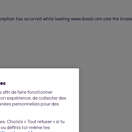
exception has occurred
while loading
www.ibood.com
(see the brows
ies
 afin de faire fonctionner
ton expérience, de collecter des
onnées personnelles pour des
s. Choisis « Tout refuser » si tu
 ou définis toi-même tes