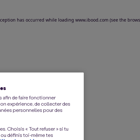
exception has occurred
while loading
www.ibood.com
(see the brows
ies
 afin de faire fonctionner
ton expérience, de collecter des
onnées personnelles pour des
s. Choisis « Tout refuser » si tu
 ou définis toi-même tes