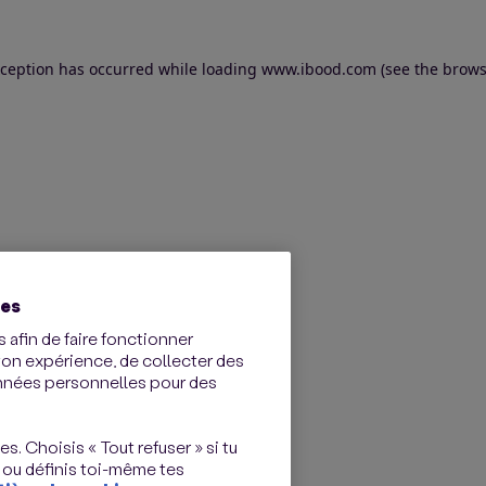
exception has occurred
while loading
www.ibood.com
(see the brows
ies
 afin de faire fonctionner
ton expérience, de collecter des
onnées personnelles pour des
s. Choisis « Tout refuser » si tu
 ou définis toi-même tes