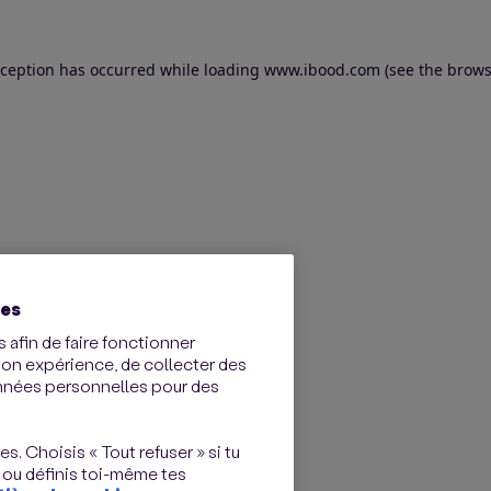
exception has occurred
while loading
www.ibood.com
(see the brows
ies
 afin de faire fonctionner
ton expérience, de collecter des
onnées personnelles pour des
s. Choisis « Tout refuser » si tu
 ou définis toi-même tes