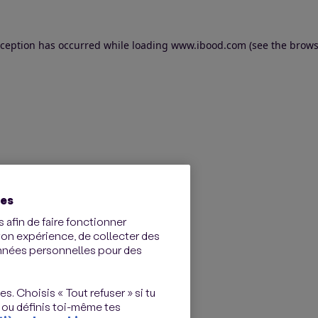
exception has occurred
while loading
www.ibood.com
(see the brows
ies
 afin de faire fonctionner
ton expérience, de collecter des
onnées personnelles pour des
s. Choisis « Tout refuser » si tu
 ou définis toi-même tes