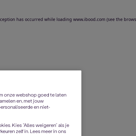
exception has occurred
while loading
www.ibood.com
(see the brows
om onze webshop goed te laten
rzamelen en, met jouw
rsonaliseerde en niet-
kies. Kies “Alles weigeren” als je
keuren zelf in. Lees meer in ons