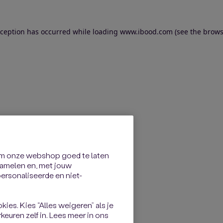
exception has occurred
while loading
www.ibood.com
(see the brows
om onze webshop goed te laten
rzamelen en, met jouw
rsonaliseerde en niet-
kies. Kies “Alles weigeren” als je
keuren zelf in. Lees meer in ons